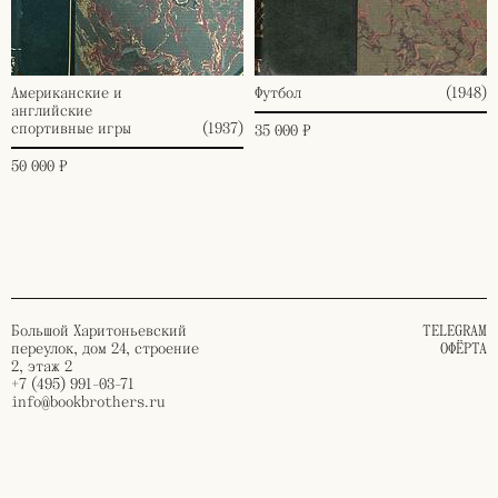
Американские и
Футбол
(1948)
английские
спортивные игры
(1937)
35 000 ₽
50 000 ₽
Большой Харитоньевский
TELEGRAM
переулок, дом 24, строение
ОФЁРТА
2, этаж 2
+7 (495) 991-03-71
info@bookbrothers.ru