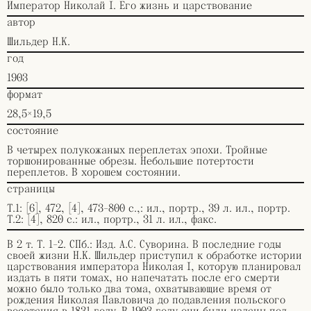
Император Николай I. Его жизнь и царствование
автор
Шильдер Н.К.
год
1903
формат
28,5×19,5
состояние
В четырех полукожаных переплетах эпохи. Тройные
торшонированные обрезы. Небольшие потертости
переплетов. В хорошем состоянии.
страницы
Т.1: [6], 472, [4], 473-800 с.,: ил., портр., 39 л. ил., портр.
Т.2: [4], 820 с.: ил., портр., 31 л. ил., факс.
В 2 т. Т. 1-2. СПб.: Изд. А.С. Суворина. В последние годы
своей жизни Н.К. Шильдер приступил к обработке истории
царствования императора Николая I, которую планировал
издать в пяти томах, но напечатать после его смерти
можно было только два тома, охватывающие время от
рождения Николая Павловича до подавления польского