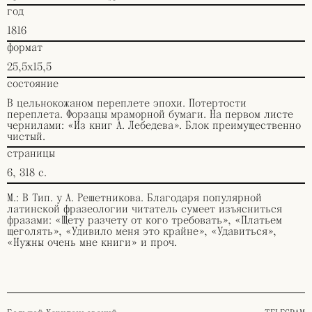
год
1816
формат
25,5х15,5
состояние
В цельнокожаном переплете эпохи. Потертости
переплета. Форзацы мраморной бумаги. На первом листе
чернилами: «Из книг А. Лебедева». Блок преимущественно
чистый.
страницы
6, 318 с.
М.: В Тип. у А. Решетникова. Благодаря популярной
латинской фразеологии читатель сумеет изъясниться
фразами: «Щету разчету от кого требовать», «Платьем
щеголять», «Удивило меня это крайне», «Удавиться»,
«Нужны очень мне книги» и проч.