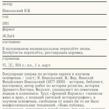
автор
Никольский Н.М.
год
1911
формат
18,5х14
состояние
В полукожаном индивидуальном переплёте эпохи.
Потёртости переплёта, реставрация корешка.
страницы
VI, [2], 324 с.: ил., 1 л. карт.
Популярные очерки по истории евреев в научном
освещении / [сост.] Н. Никольский. М.: Мир. Николай
Михайлович Никольский (1877-1959) — историк, библеист,
востоковед; автор работ по истории религии, истории
Древнего Востока. Филолог, специалист по семитским
языкам и клинописи. Труд «Древний Израиль» «написан
живо и ярко, с позиций светской историографии», в
научном освещении, свободном от каких бы то ни было
конфессиональных тенденций. «Наша публика,