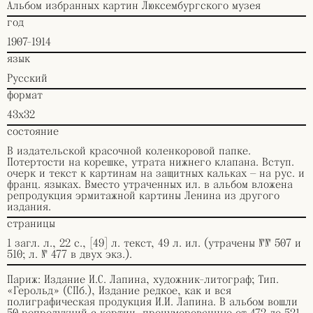
Альбом избранных картин Люксембургского музея
год
1907-1914
язык
Русский
формат
43х32
состояние
В издательской красочной коленкоровой папке.
Потертости на корешке, утрата нижнего клапана. Вступ.
очерк и текст к картинам на защитных кальках — на рус. и
франц. языках. Вместо утраченных ил. в альбом вложена
репродукция эрмитажной картины Ленина из другого
издания.
страницы
1 загл. л., 22 с., [49] л. текст, 49 л. ил. (утрачены №№ 507 и
510; л. № 477 в двух экз.).
Париж: Издание И.С. Лапина, художник-литограф; Тип.
«Герольд» (СПб.), Издание редкое, как и вся
полиграфическая продукция И.И. Лапина. В альбом вошли