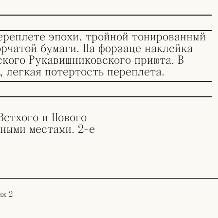
ереплете эпохи, тройной тонированный
орчатой бумаги. На форзаце наклейка
ского Рукавишниковского приюта. В
, легкая потертость переплета.
Ветхого и Нового
ными местами. 2-е
аж 2