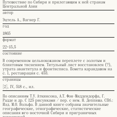
Путешествие по Сибири и прилегающим к ней странам
Центральной Азии
автор
Эцтель А., Вагнер Г.
год
1865
формат
22×15,5
состояние
В современном цельнокожаном переплете с золотым и
блинтовым тиснением. Титульный лист восстановлен (?),
утрата авантитула и фронтисписа. Помета карандашом на
с. 1, реставрация с. 453.
страницы
[2], IV, 518 с., ил.
По описаниям Т.У. Аткинсона, А.Т. Фон-Миддендорфа, Г.
Радде и др. С 125 рисунками / пер. с нем. Н. Деппиша. СПб.:
Изд. М.О. Вольфа. В данной книге собраны значительные
географические, этнографические, статистические
описания юго-восточной Сибири и приграничных