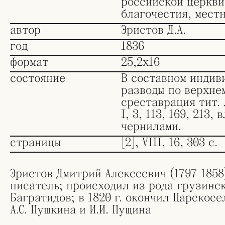
российской церкви
благочестия, мест
автор
Эристов Д.А.
год
1836
формат
25,2х16
состояние
В составном индив
разводы по верхне
среставрация тит. л
I, 3, 113, 169, 213,
чернилами.
страницы
[2], VIII, 16, 303 с.
Эристов Дмитрий Алексеевич (1797-1858
писатель; происходил из рода грузинс
Багратидов; в 1820 г. окончил Царскосе
А.С. Пушкина и И.И. Пущина