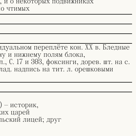
, и о некоторых подвижниках
но чтимых
идуальном переплёте кон. ХХ в. Бледные
му и нижнему полям блока,
., С. 17 и 303, фоксинги, дорев. шт. на с.
 влад. надпись на тит. л. орешковыми
) — историк,
ких царей
льский лицей; друг