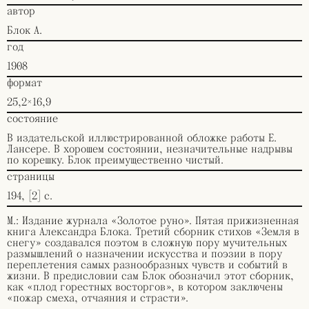
автор
Блок А.
год
1908
формат
25,2×16,9
состояние
В издательской иллюстрированной обложке работы Е.
Лансере. В хорошем состоянии, незначительные надрывы
по корешку. Блок преимущественно чистый.
страницы
194, [2] с.
М.: Издание журнала «Золотое руно». Пятая прижизненная
книга Александра Блока. Третий сборник стихов «Земля в
снегу» создавался поэтом в сложную пору мучительных
размышлений о назначении искусства и поэзии в пору
переплетения самых разнообразных чувств и событий в
жизни. В предисловии сам Блок обозначил этот сборник,
как «плод горестных восторгов», в котором заключены
«пожар смеха, отчаяния и страсти».