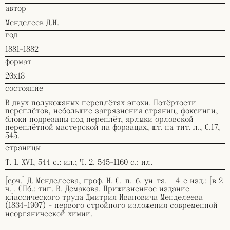
автор
Менделеев Д.И.
год
1881-1882
формат
20х13
состояние
В двух полукожаных переплётах эпохи. Потёртости
переплётов, небольшие загрязнения страниц, фоксинги,
блоки подрезаны под переплёт, ярлыки орловской
переплётной мастерской на форзацах, шт. на тит. л., С.17,
545.
страницы
Т. 1. XVI, 544 с.: ил.; Ч. 2. 545-1160 с.: ил.
[соч.] Д. Менделеева, проф. И. С.-п.-б. ун-та. - 4-е изд.: [в 2
ч.]. СПб.: тип. В. Демакова. Прижизненное издание
классического труда Дмитрия Ивановича Менделеева
(1834-1907) - первого стройного изложения современной
неорганической химии.