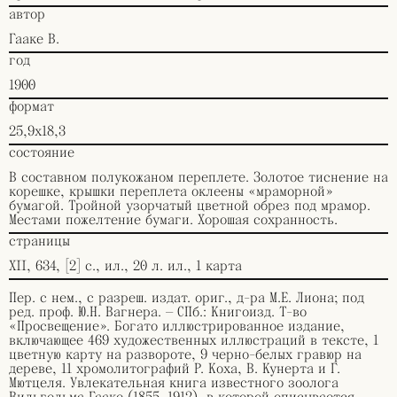
автор
Гааке В.
год
1900
формат
25,9х18,3
состояние
В составном полукожаном переплете. Золотое тиснение на
корешке, крышки переплета оклеены «мраморной»
бумагой. Тройной узорчатый цветной обрез под мрамор.
Местами пожелтение бумаги. Хорошая сохранность.
страницы
XII, 634, [2] с., ил., 20 л. ил., 1 карта
Пер. с нем., с разреш. издат. ориг., д-ра М.Е. Лиона; под
ред. проф. Ю.Н. Вагнера. — СПб.: Книгоизд. Т-во
«Просвещение». Богато иллюстрированное издание,
включающее 469 художественных иллюстраций в тексте, 1
цветную карту на развороте, 9 черно-белых гравюр на
дереве, 11 хромолитографий Р. Коха, В. Кунерта и Г.
Мютцеля. Увлекательная книга известного зоолога