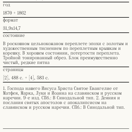
год
1870 + 1862
формат
31,9х14,7
состояние
В роскошном цельнокожаном переплете эпохи с золотым и
художественным тиснением по переплетным крышкам и
корешку. В хорошем состоянии, потертости переплета.
Тройной тонированный обрез. Блок преимущественно
чистый, редкие пятна
страницы
[2], 488 с. + [4], 583 с.
1. Господа нашего Иисуса Христа Святое Евангелие от
Матфея, Марка, Луки и Иоанна на славянском и русском
наречии. 9-е изд. СПб.: В Синодальной тип. 2. Деяния и
послания святых апостолов с апокалипсисом на
славянском и русском наречии. СПб.: В Синодальной тип.