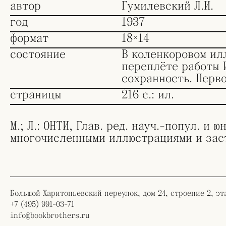
автор
Гумилевский Л.И.
год
1937
формат
18×14
состояние
В коленкоровом ил
переплёте работы И
сохранность. Перво
страницы
216 с.: ил.
М.; Л.: ОНТИ, Глав. ред. науч.-попул. и 
многочисленными иллюстрациями и заст
Большой Харитоньевский переулок, дом 24, строение 2, эт
+7 (495) 991-03-71
info@bookbrothers.ru