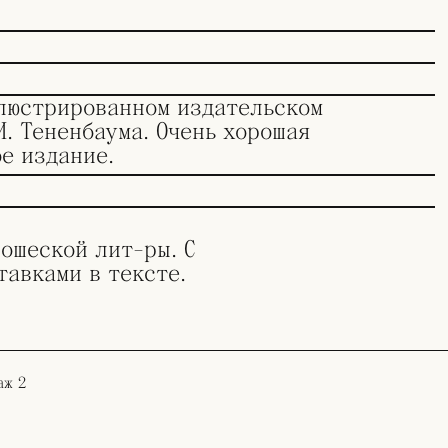
люстрированном издательском
. Тененбаума. Очень хорошая
е издание.
юношеской лит-ры. С
авками в тексте.
аж 2