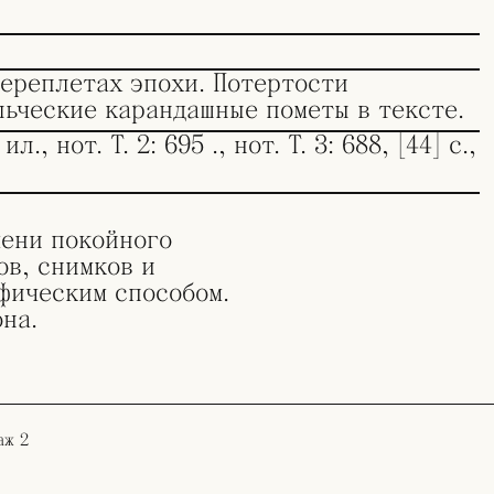
переплетах эпохи. Потертости
льческие карандашные пометы в тексте.
 ил., нот. Т. 2: 695 ., нот. Т. 3: 688, [44] c.,
мени покойного
ов, снимков и
фическим способом.
она.
аж 2