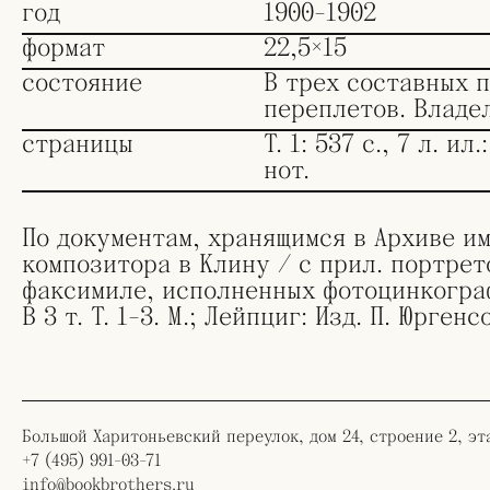
год
1900-1902
формат
22,5×15
состояние
В трех составных 
переплетов. Владе
страницы
Т. 1: 537 с., 7 л. ил.:
нот.
По документам, хранящимся в Архиве и
композитора в Клину / с прил. портрет
факсимиле, исполненных фотоцинкогра
В 3 т. Т. 1-3. М.; Лейпциг: Изд. П. Юргенс
Большой Харитоньевский переулок, дом 24, строение 2, эт
+7 (495) 991-03-71
info@bookbrothers.ru